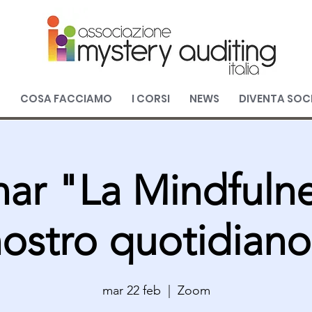
O
COSA FACCIAMO
I CORSI
NEWS
DIVENTA SOC
ar "La Mindfulne
ostro quotidian
mar 22 feb
  |  
Zoom