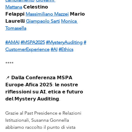
Mattana
 𝗖𝗲𝗹𝗲𝘀𝘁𝗶𝗻𝗼 
𝗙𝗲𝗹𝗮𝗽𝗽𝗶 
Massimiliano Mazzei
 𝗠𝗮𝗿𝗶𝗼 
𝗟𝗮𝘂𝗿𝗲𝗹𝗹𝗶 
Giampaolo Sarti
Monica 
Tomasella
#AMAI
#MSPA2025
#MysteryAuditing
#
CustomerExperience
#AI
#Ethics
**** 
📌 𝗗𝗮𝗹𝗹𝗮 𝗖𝗼𝗻𝗳𝗲𝗿𝗲𝗻𝘇𝗮 𝗠𝗦𝗣𝗔 
𝗘𝘂𝗿𝗼𝗽𝗲-𝗔𝗳𝗶𝗰𝗮 𝟮𝟬𝟮𝟱: 𝗹𝗲 𝗻𝗼𝘀𝘁𝗿𝗲 
𝗿𝗶𝗳𝗹𝗲𝘀𝘀𝗶𝗼𝗻𝗶 𝘀𝘂 𝗔𝗜, 𝗲𝘁𝗶𝗰𝗮 𝗲 𝗳𝘂𝘁𝘂𝗿𝗼 
𝗱𝗲𝗹 𝗠𝘆𝘀𝘁𝗲𝗿𝘆 𝗔𝘂𝗱𝗶𝘁𝗶𝗻𝗴.
Grazie al Past Presidence e Relazioni 
Istituzionali, Susanna Gonnella 
abbiamo raccolto il punto di vista 