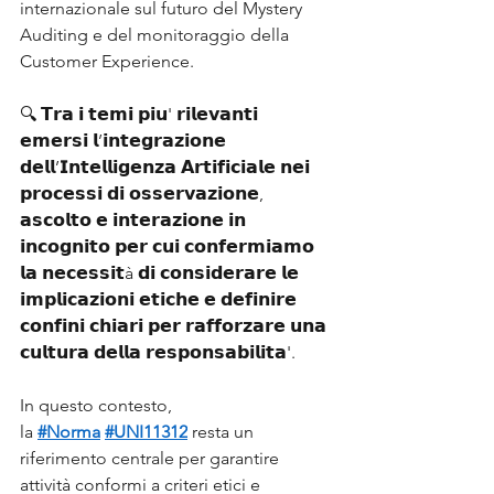
internazionale sul futuro del Mystery 
Auditing e del monitoraggio della 
Customer Experience. 
🔍 𝗧𝗿𝗮 𝗶 𝘁𝗲𝗺𝗶 𝗽𝗶𝘂' 𝗿𝗶𝗹𝗲𝘃𝗮𝗻𝘁𝗶 
𝗲𝗺𝗲𝗿𝘀𝗶 𝗹’𝗶𝗻𝘁𝗲𝗴𝗿𝗮𝘇𝗶𝗼𝗻𝗲 
𝗱𝗲𝗹𝗹’𝗜𝗻𝘁𝗲𝗹𝗹𝗶𝗴𝗲𝗻𝘇𝗮 𝗔𝗿𝘁𝗶𝗳𝗶𝗰𝗶𝗮𝗹𝗲 𝗻𝗲𝗶 
𝗽𝗿𝗼𝗰𝗲𝘀𝘀𝗶 𝗱𝗶 𝗼𝘀𝘀𝗲𝗿𝘃𝗮𝘇𝗶𝗼𝗻𝗲, 
𝗮𝘀𝗰𝗼𝗹𝘁𝗼 𝗲 𝗶𝗻𝘁𝗲𝗿𝗮𝘇𝗶𝗼𝗻𝗲 𝗶𝗻 
𝗶𝗻𝗰𝗼𝗴𝗻𝗶𝘁𝗼 𝗽𝗲𝗿 𝗰𝘂𝗶 𝗰𝗼𝗻𝗳𝗲𝗿𝗺𝗶𝗮𝗺𝗼 
𝗹𝗮 𝗻𝗲𝗰𝗲𝘀𝘀𝗶𝘁à 𝗱𝗶 𝗰𝗼𝗻𝘀𝗶𝗱𝗲𝗿𝗮𝗿𝗲 𝗹𝗲 
𝗶𝗺𝗽𝗹𝗶𝗰𝗮𝘇𝗶𝗼𝗻𝗶 𝗲𝘁𝗶𝗰𝗵𝗲 𝗲 𝗱𝗲𝗳𝗶𝗻𝗶𝗿𝗲 
𝗰𝗼𝗻𝗳𝗶𝗻𝗶 𝗰𝗵𝗶𝗮𝗿𝗶 𝗽𝗲𝗿 𝗿𝗮𝗳𝗳𝗼𝗿𝘇𝗮𝗿𝗲 𝘂𝗻𝗮 
𝗰𝘂𝗹𝘁𝘂𝗿𝗮 𝗱𝗲𝗹𝗹𝗮 𝗿𝗲𝘀𝗽𝗼𝗻𝘀𝗮𝗯𝗶𝗹𝗶𝘁𝗮'.
In questo contesto, 
la 
#Norma
#UNI11312
 resta un 
riferimento centrale per garantire 
attività conformi a criteri etici e 