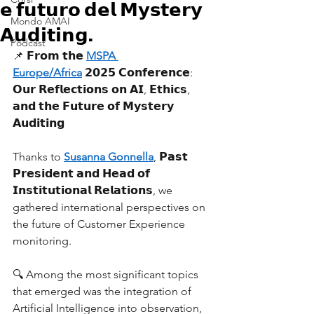
𝗲 𝗳𝘂𝘁𝘂𝗿𝗼 𝗱𝗲𝗹 𝗠𝘆𝘀𝘁𝗲𝗿𝘆
Mondo AMAI
𝗔𝘂𝗱𝗶𝘁𝗶𝗻𝗴.
Podcast
📌 𝗙𝗿𝗼𝗺 𝘁𝗵𝗲 
MSPA 
Europe/Africa
 𝟮𝟬𝟮𝟱 𝗖𝗼𝗻𝗳𝗲𝗿𝗲𝗻𝗰𝗲: 
𝗢𝘂𝗿 𝗥𝗲𝗳𝗹𝗲𝗰𝘁𝗶𝗼𝗻𝘀 𝗼𝗻 𝗔𝗜, 𝗘𝘁𝗵𝗶𝗰𝘀, 
𝗮𝗻𝗱 𝘁𝗵𝗲 𝗙𝘂𝘁𝘂𝗿𝗲 𝗼𝗳 𝗠𝘆𝘀𝘁𝗲𝗿𝘆 
𝗔𝘂𝗱𝗶𝘁𝗶𝗻𝗴
Thanks to 
Susanna Gonnella
, 𝗣𝗮𝘀𝘁 
𝗣𝗿𝗲𝘀𝗶𝗱𝗲𝗻𝘁 𝗮𝗻𝗱 𝗛𝗲𝗮𝗱 𝗼𝗳 
𝗜𝗻𝘀𝘁𝗶𝘁𝘂𝘁𝗶𝗼𝗻𝗮𝗹 𝗥𝗲𝗹𝗮𝘁𝗶𝗼𝗻𝘀, we 
gathered international perspectives on 
the future of Customer Experience 
monitoring.
🔍 Among the most significant topics 
that emerged was the integration of 
Artificial Intelligence into observation, 