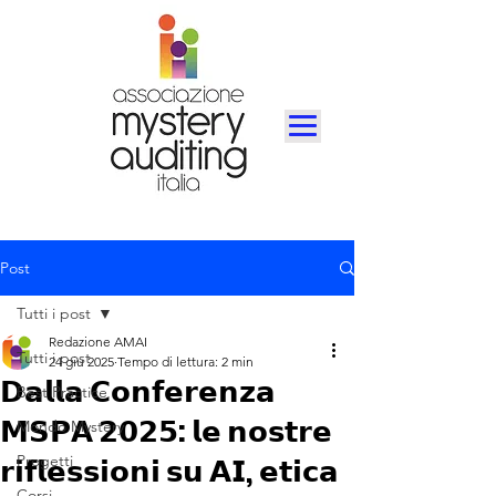
Post
Tutti i post
Redazione AMAI
Tutti i post
24 giu 2025
Tempo di lettura: 2 min
𝗗𝗮𝗹𝗹𝗮 𝗖𝗼𝗻𝗳𝗲𝗿𝗲𝗻𝘇𝗮
Best Practice
𝗠𝗦𝗣𝗔 𝟮𝟬𝟮𝟱: 𝗹𝗲 𝗻𝗼𝘀𝘁𝗿𝗲
Mondo Mystery
Progetti
𝗿𝗶𝗳𝗹𝗲𝘀𝘀𝗶𝗼𝗻𝗶 𝘀𝘂 𝗔𝗜, 𝗲𝘁𝗶𝗰𝗮
Corsi