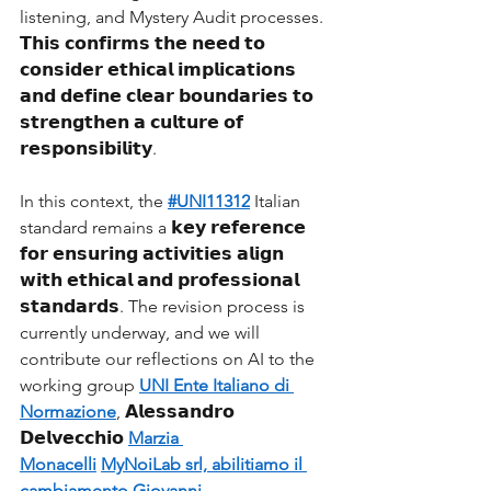
listening, and Mystery Audit processes. 
𝗧𝗵𝗶𝘀 𝗰𝗼𝗻𝗳𝗶𝗿𝗺𝘀 𝘁𝗵𝗲 𝗻𝗲𝗲𝗱 𝘁𝗼 
𝗰𝗼𝗻𝘀𝗶𝗱𝗲𝗿 𝗲𝘁𝗵𝗶𝗰𝗮𝗹 𝗶𝗺𝗽𝗹𝗶𝗰𝗮𝘁𝗶𝗼𝗻𝘀 
𝗮𝗻𝗱 𝗱𝗲𝗳𝗶𝗻𝗲 𝗰𝗹𝗲𝗮𝗿 𝗯𝗼𝘂𝗻𝗱𝗮𝗿𝗶𝗲𝘀 𝘁𝗼 
𝘀𝘁𝗿𝗲𝗻𝗴𝘁𝗵𝗲𝗻 𝗮 𝗰𝘂𝗹𝘁𝘂𝗿𝗲 𝗼𝗳 
𝗿𝗲𝘀𝗽𝗼𝗻𝘀𝗶𝗯𝗶𝗹𝗶𝘁𝘆.
In this context, the 
#UNI11312
 Italian 
standard remains a 𝗸𝗲𝘆 𝗿𝗲𝗳𝗲𝗿𝗲𝗻𝗰𝗲 
𝗳𝗼𝗿 𝗲𝗻𝘀𝘂𝗿𝗶𝗻𝗴 𝗮𝗰𝘁𝗶𝘃𝗶𝘁𝗶𝗲𝘀 𝗮𝗹𝗶𝗴𝗻 
𝘄𝗶𝘁𝗵 𝗲𝘁𝗵𝗶𝗰𝗮𝗹 𝗮𝗻𝗱 𝗽𝗿𝗼𝗳𝗲𝘀𝘀𝗶𝗼𝗻𝗮𝗹 
𝘀𝘁𝗮𝗻𝗱𝗮𝗿𝗱𝘀. The revision process is 
currently underway, and we will 
contribute our reflections on AI to the 
working group 
UNI Ente Italiano di 
Normazione
, 𝗔𝗹𝗲𝘀𝘀𝗮𝗻𝗱𝗿𝗼 
𝗗𝗲𝗹𝘃𝗲𝗰𝗰𝗵𝗶𝗼 
Marzia 
Monacelli
MyNoiLab srl, abilitiamo il 
cambiamento
Giovanni 